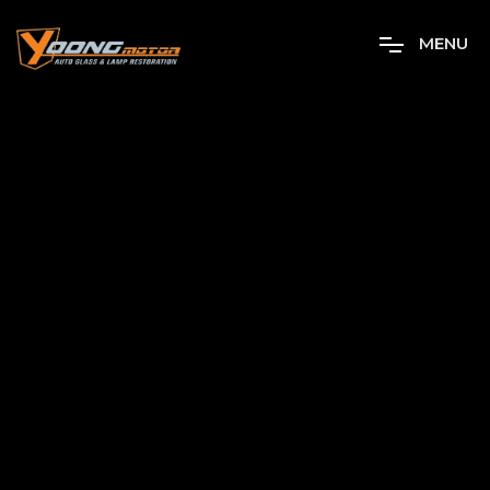
M
E
N
U